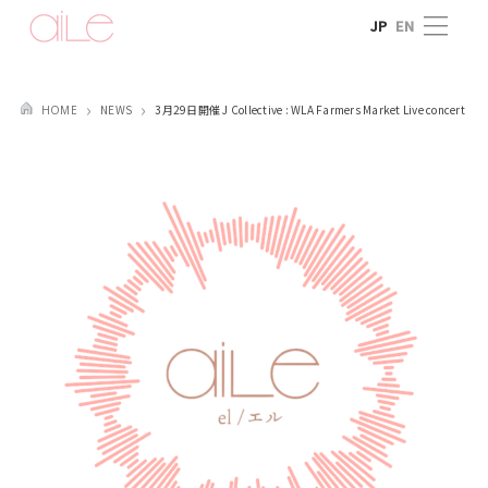
Skip
JP
EN
to
content
NEWS
3月29日開催 J Collective : WLA Farmers Market Live concert
HOME