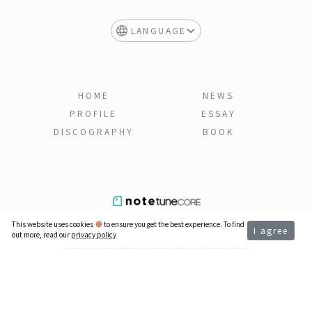
LANGUAGE
HOME
NEWS
PROFILE
ESSAY
DISCOGRAPHY
BOOK
This website uses cookies
to ensure you get the best experience. To find
I agree
out more, read our
privacy policy
Support My Music
If my music brought joy to your day,
thank you for supporting independent music.