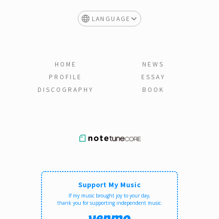
LANGUAGE
HOME
NEWS
PROFILE
ESSAY
DISCOGRAPHY
BOOK
Support My Music
If my music brought joy to your day,
thank you for supporting independent music.