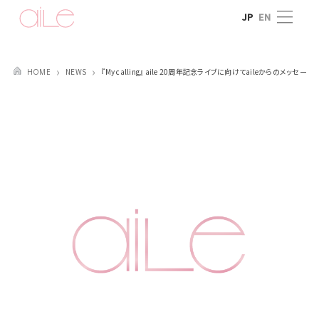
Skip
JP
EN
to
content
NEWS
『My calling』 aile 20周年記念ライブに向けてaileからのメッセージ
HOME