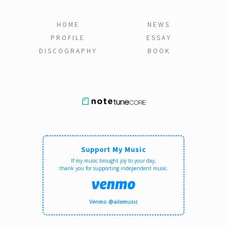
HOME
NEWS
PROFILE
ESSAY
DISCOGRAPHY
BOOK
Support My Music
If my music brought joy to your day,
thank you for supporting independent music.
Venmo @ailemusic