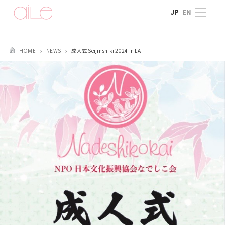
Skip
JP
EN
to
content
NEWS
成人式 Seijinshiki 2024 in LA
HOME